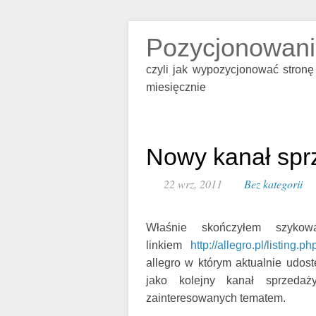
Pozycjonowani
czyli jak wypozycjonować stronę 
miesięcznie
Nowy kanał sprz
22 wrz, 2011
Bez kategorii
Właśnie skończyłem szyko
linkiem
http://allegro.pl/listing
allegro w którym aktualnie udost
jako kolejny kanał sprzedaż
zainteresowanych tematem.