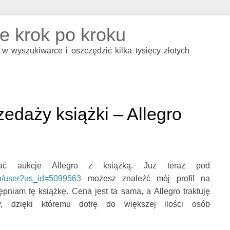
e krok po kroku
w wyszukiwarce i oszczędzić kilka tysięcy złotych
edaży książki – Allegro
wać aukcje Allegro z książką. Już teraz pod
.php/user?us_id=5099563
możesz znaleźć mój profil na
ępniam tę książkę. Cena jest ta sama, a Allegro traktuję
y, dzięki któremu dotrę do większej ilości osób